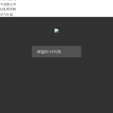
구성원소개
LOCATION
오시는길
법무법인 성지파트너스
대표변호사 : 김의택
광고책임변호사 : 강천규
사업자등록번호 : 849-87-02404
OFFICE INFO
서울사무소 : 서울 서초구 반포대로30길 82, 3층, 6층 (서초동, 우서빌딩)
인천사무소 : 인천 미추홀구 소성로 171, 5층 (학익동, 대흥빌딩)
연락처
1551-7501 ( 대표번호 )
010-7327-5504 ( 365일 24시간 상담 가능 )
개인정보처리취급방침