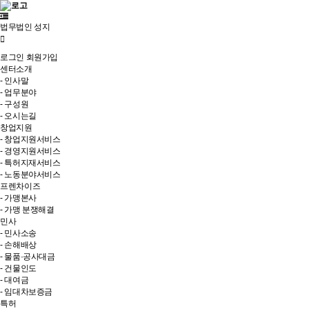
법무법인 성지
로그인
회원가입
센터소개
- 인사말
- 업무분야
- 구성원
- 오시는길
창업지원
- 창업지원서비스
- 경영지원서비스
- 특허지재서비스
- 노동분야서비스
프렌차이즈
- 가맹본사
- 가맹 분쟁해결
민사
- 민사소송
- 손해배상
- 물품·공사대금
- 건물인도
- 대여금
- 임대차보증금
특허