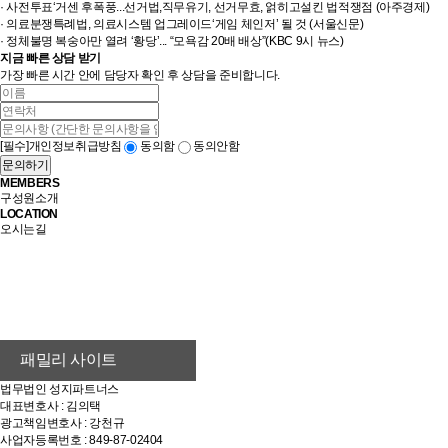
· 사전투표‘거센 후폭풍...선거법,직무유기, 선거무효, 얽히고설킨 법적쟁점 (아주경제)
· 의료분쟁특례법, 의료시스템 업그레이드‘게임 체인저’ 될 것 (서울신문)
· 정체불명 복숭아만 열려 ‘황당’... “모욕감 20배 배상”(KBC 9시 뉴스)
지금 빠른 상담 받기
가장 빠른 시간 안에 담당자 확인 후 상담을 준비합니다.
[필수]
개인정보취급방침
동의함
동의안함
문의하기
MEMBERS
구성원소개
LOCATION
오시는길
법무법인 성지파트너스
대표변호사 : 김의택
광고책임변호사 : 강천규
사업자등록번호 : 849-87-02404