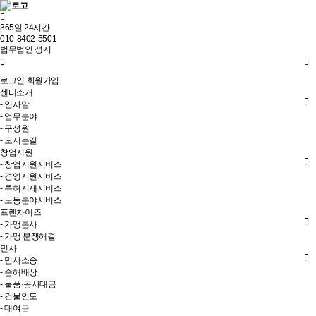
365일 24시간
010-8402-5501
법무법인 성지
로그인
회원가입
센터소개
- 인사말
- 업무분야
- 구성원
- 오시는길
창업지원
- 창업지원서비스
- 경영지원서비스
- 특허지재서비스
- 노동분야서비스
프렌차이즈
- 가맹본사
- 가맹 분쟁해결
민사
- 민사소송
- 손해배상
- 물품·공사대금
- 건물인도
- 대여금