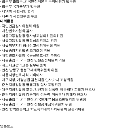
· 법무부 출입국, 외국인정책본부 국적난민과 법무관
· 법무부 국가송무과 법무관
· 제50회 사법시험 합격
· 제40기 사법연수원 수료
대외활동
· 국민연금심사위원회 위원
· 대한변호사협회 감사
· 서울고등검찰청 형사상고심의위원회위원
· 서울고등검찰청 영장심의위원회 위원
· 서울북부지검 형사상고심의위원회 위원
· 서울중앙지방법원 조기조정 위원
· 대한변호사협회 국공선변호사회 부회장
· 서울출입국, 외국인청 민원조정위원회 의원
· 대도시권광역교통 실무위원회
· 인천 남동구 행정규제개혁위원회 위원
· 서울지방변호사회 기획이사
· 대구지방, 가정법원 김천지원 민사,가사 조정위원
· 춘천지방검찰청 영월지청 형사 조정위원
· 대구지방검찰청 포항, 김천지청 성폭력, 아동학대 피해자 변호사
· 춘천지방검찰청 강릉지청 성폭력, 아동학대 피해자 변호사
· 서울출입국, 외국인청 외국인체류 옴브즈만협의회 위원장
· 서울출입국, 외국인청 정보공개심의위원회 위원
· 인천 함박초등학교 학교폭력대책자치위원회 전문가위원
언론보도