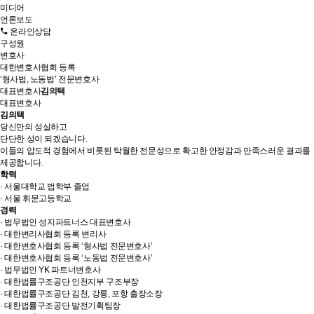
미디어
언론보도
온라인상담
구성원
변호사
대한변호사협회 등록
‘형사법, 노동법’
전문변호사
대표변호사
김의택
대표변호사
김의택
당신만의 성실하고
단단한 성이 되겠습니다.
이들의 압도적 경험에서 비롯된 탁월한 전문성으로 확고한 안정감과 만족스러운 결과를
제공합니다.
학력
· 서울대학교 법학부 졸업
· 서울 휘문고등학교
경력
· 법무법인 성지파트너스 대표변호사
· 대한변리사협회 등록 변리사
· 대한변호사협회 등록 ‘형사법 전문변호사’
· 대한변호사협회 등록 ‘노동법 전문변호사’
· 법무법인 YK 파트너변호사
· 대한법률구조공단 인천지부 구조부장
· 대한법률구조공단 김천, 강릉, 포항 출장소장
· 대한법률구조공단 발전기획팀장