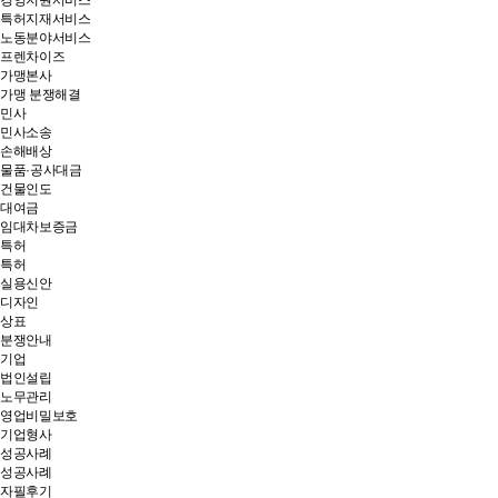
경영지원서비스
특허지재서비스
노동분야서비스
프렌차이즈
가맹본사
가맹 분쟁해결
민사
민사소송
손해배상
물품·공사대금
건물인도
대여금
임대차보증금
특허
특허
실용신안
디자인
상표
분쟁안내
기업
법인설립
노무관리
영업비밀보호
기업형사
성공사례
성공사례
자필후기