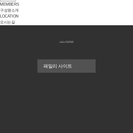
MEMBERS
구성원소개
LOCATION
오시는길
법무법인 성지파트너스
대표변호사 : 김의택
광고책임변호사 : 강천규
사업자등록번호 : 849-87-02404
OFFICE INFO
서울사무소 : 서울 서초구 반포대로30길 82, 3층, 6층 (서초동, 우서빌딩)
인천사무소 : 인천 미추홀구 소성로 171, 5층 (학익동, 대흥빌딩)
연락처
1551-7501 ( 대표번호 )
010-7327-5504 ( 365일 24시간 상담 가능 )