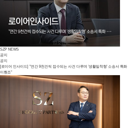
SZP NEWS
공지
공지
[로이어 인사이드] "연간 9천건씩 접수되는 사건 다루며 '생활밀착형' 소송서 특화
이뤘죠"